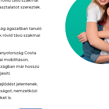
 rövid távú szakmai
sztalatot szereztek.
ág ágazatban tanuló
ek rövid távú szakmai
panyolország Costa
i mobilitáson,
szágban már hosszú
esíti.
lődést jelentenek,
sságot, nemzetközi
et is.