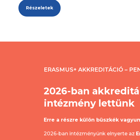
Részeletek
ERASMUS+ AKKREDITÁCIÓ – PE
2026-ban akkreditá
intézmény lettünk
Erre a részre külön büszkék vagyun
2026-ban intézményünk elnyerte az
E