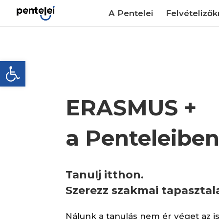
Skip
to
A Pentelei
Felvételiző
content
Eszköztár megnyitása
s
ERASMUS +
a Penteleibe
Tanulj itthon.
Szerezz szakmai tapaszta
Nálunk a tanulás nem ér véget az i