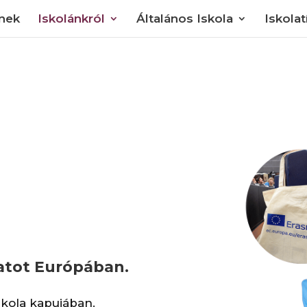
knek
Iskolánkról
Általános Iskola
Iskola
n
latot Európában.
skola kapujában.