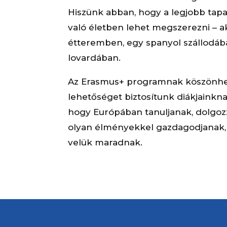
Hiszünk abban, hogy a legjobb tapa
való életben lehet megszerezni – 
étteremben, egy spanyol szállodába
lovardában.
Az Erasmus+ programnak köszönh
lehetőséget biztosítunk diákjainkn
hogy Európában tanuljanak, dolgozz
olyan élményekkel gazdagodjanak,
velük maradnak.