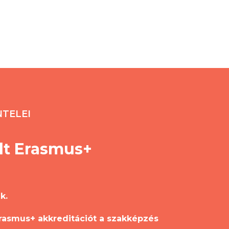
NTELEI
lt Erasmus+
k.
rasmus+ akkreditációt a szakképzés