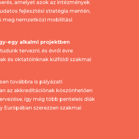
merés, amelyet azok az intézmények
datos fejlesztési stratégia mentén,
k meg nemzetközi mobilitási
y-egy alkalmi projektben
udunk tervezni, és évről évre
nak és oktatóinknak külföldi szakmai
en továbbra is pályázati
an az akkreditációnak köszönhetően
rvezése, így még több penteleis diák
gy Európában szerezzen szakmai