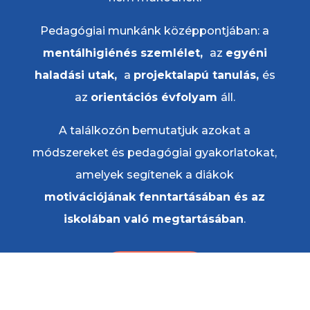
Pedagógiai munkánk középpontjában: a
mentálhigiénés szemlélet,
az
egyéni
haladási utak,
a
projektalapú tanulás,
és
az
orientációs évfolyam
áll.
A találkozón bemutatjuk azokat a
módszereket és pedagógiai gyakorlatokat,
amelyek segítenek a diákok
motivációjának fenntartásában és az
iskolában való megtartásában
.
Olvass tovább