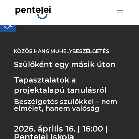
Skip
to
content
Eszköztár megnyitása
KÖZÖS HANG MŰHELYBESZÉLGETÉS
Szülőként egy másik úton
Tapasztalatok a
projektalapú tanulásról
Beszélgetés szülőkkel – nem
elmélet, hanem valóság
2026. április 16. | 16:00 |
Pentelei Iskola