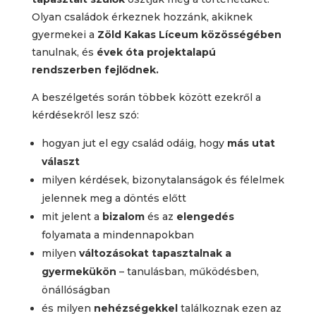
Olyan családok érkeznek hozzánk, akiknek
gyermekei a
Zöld Kakas Líceum
közösségében
tanulnak, és
évek óta projektalapú
rendszerben fejlődnek.
A beszélgetés során többek között ezekről a
kérdésekről lesz szó:
hogyan jut el egy család odáig, hogy
más utat
választ
milyen kérdések, bizonytalanságok és félelmek
jelennek meg a döntés előtt
mit jelent a
bizalom
és az
elengedés
folyamata a mindennapokban
milyen
változásokat tapasztalnak a
gyermekükön
– tanulásban, működésben,
önállóságban
és milyen
nehézségekkel
találkoznak ezen az