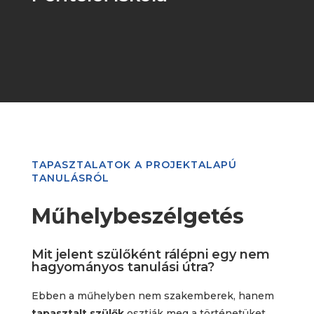
TAPASZTALATOK A PROJEKTALAPÚ
TANULÁSRÓL
Műhelybeszélgetés
Mit jelent szülőként rálépni egy nem
hagyományos tanulási útra?
Ebben a műhelyben nem szakemberek, hanem
tapasztalt szülők
osztják meg a történetüket.