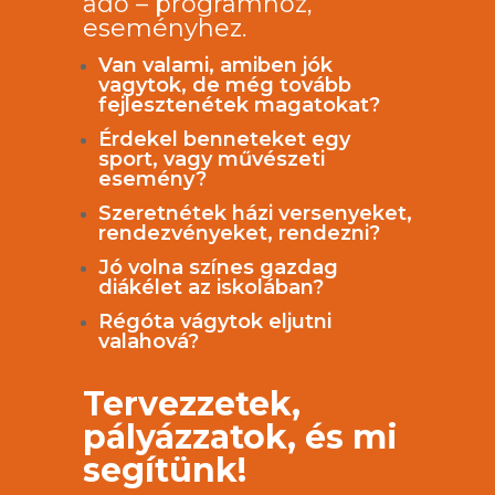
adó – programhoz,
eseményhez.
Van valami, amiben jók
vagytok, de még tovább
fejlesztenétek magatokat?
Érdekel benneteket egy
sport, vagy művészeti
esemény?
Szeretnétek házi versenyeket,
rendezvényeket, rendezni?
Jó volna színes gazdag
diákélet az iskolában?
Régóta vágytok eljutni
valahová?
Tervezzetek,
pályázzatok, és mi
segítünk!