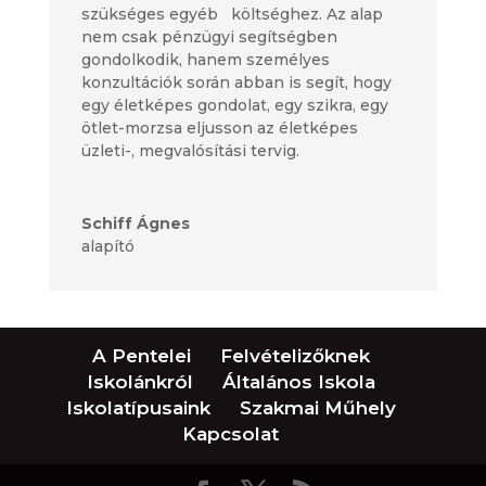
szükséges egyéb költséghez. Az alap
nem csak pénzügyi segítségben
gondolkodik, hanem személyes
konzultációk során abban is segít, hogy
egy életképes gondolat, egy szikra, egy
ötlet-morzsa eljusson az életképes
üzleti-, megvalósítási tervig.
Schiff Ágnes
alapító
A Pentelei
Felvételizőknek
Iskolánkról
Általános Iskola
Iskolatípusaink
Szakmai Műhely
Kapcsolat