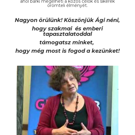
ahol bárki megélheti a közös célok és sikerek
örömteli élményét.
Nagyon örülünk! Köszönjük Ági néni,
hogy szakmai és emberi
tapasztalatoddal
támogatsz minket,
hogy még most is fogod a kezünket!