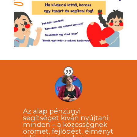
Az alap pénzügyi
segítséget kíván nyújtani
minden – a közösségnek
örömet, fejlődést, élményt