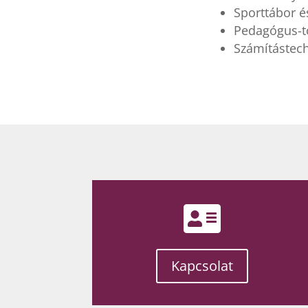
Sporttábor é
Pedagógus-t
Számítástech
Kapcsolat