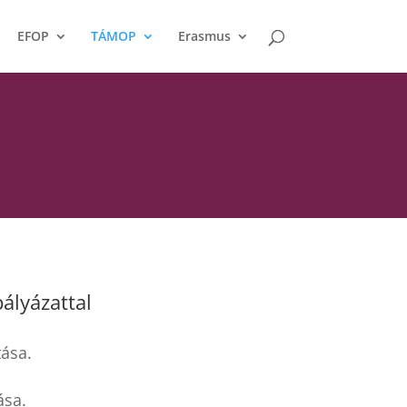
EFOP
TÁMOP
Erasmus
ályázattal
tása.
ása.