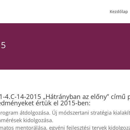
Kezdőlap
15
-4.C-14-2015 „Hátrányban az előny” című p
redményeket értük el 2015-ben:
rogram átdolgozása. Új módszertani stratégia kialakí
mérések kidolgozása.
matos mentorálása, egyéni fejlesztési tervek kidolgoz