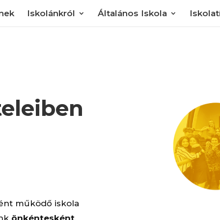
knek
Iskolánkról
Általános Iskola
Iskola
teleiben
ént működő iskola
ánk
önkéntesként
.