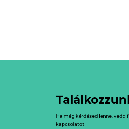
Találkozzun
Ha még kérdésed lenne, vedd fe
kapcsolatot!