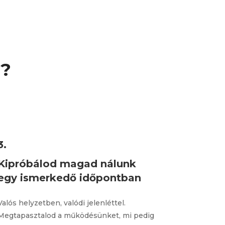
i?
3.
Kipróbálod magad nálunk
egy ismerkedő időpontban
Valós helyzetben, valódi jelenléttel.
Megtapasztalod a működésünket, mi pedig