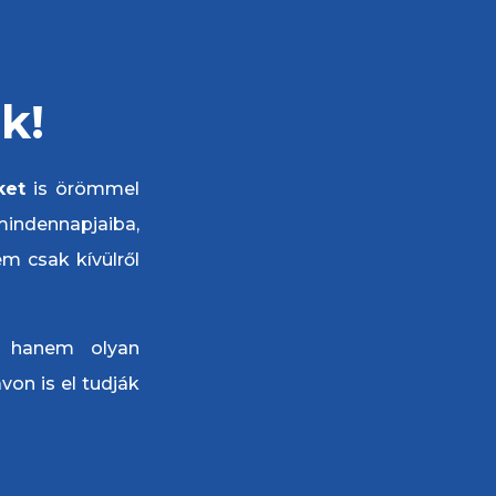
k!
ket
is örömmel
indennapjaiba,
em csak kívülről
, hanem olyan
von is el tudják