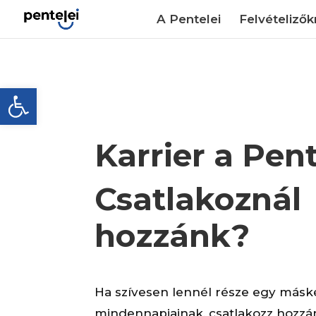
Skip
to
A Pentelei
Felvételiző
content
Eszköztár megnyitása
s
Karrier a Pen
Csatlakoznál
hozzánk?
Ha szívesen lennél része egy másk
mindennapjainak, csatlakozz hozz