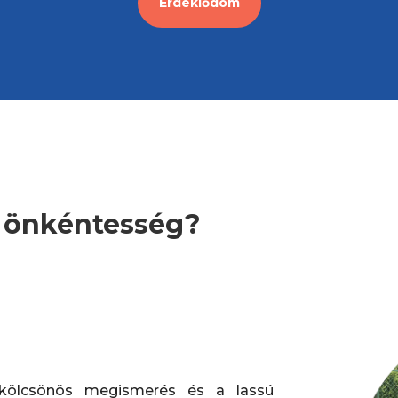
Érdeklődöm
z önkéntesség?
kölcsönös megismerés és a lassú