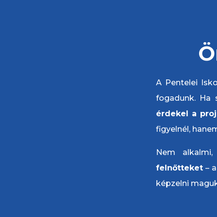
Ö
A Pentelei Is
fogadunk. Ha 
érdekel a proj
figyelnél, han
Nem alkalmi,
felnőtteket
– 
képzelni magu