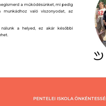
y megismerd a működésünket, mi pedig
a munkádhoz való viszonyodat, az
nálunk a helyed, ez akár későbbi
ehet.
PENTELEI ISKOLA ÖNKÉNTESS