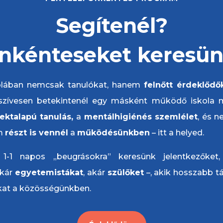
Segítenél?
nkénteseket keresün
kolában nemcsak tanulókat, hanem
felnőtt érdeklődő
szívesen betekintenél egy másként működő iskola m
ektalapú tanulás,
a
mentálhigiénés
szemlélet
, és n
em
részt is vennél
a
működésünkben
– itt a helyed.
 1-1 napos „beugrásokra” keresünk jelentkezőket
akár
egyetemistákat
, akár
szülőket
–, akik hosszabb tá
kat a közösségünkben.