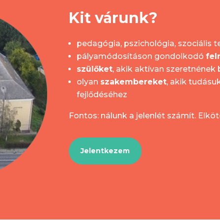
Kit várunk?
pedagógia, pszichológia, szociális t
pályamódosításon gondolkodó
fel
szülőket
, akik aktívan szeretnének
olyan
szakembereket
, akik tudás
fejlődéséhez
Fontos: nálunk a jelenlét számít. Elk
Jelentkezem