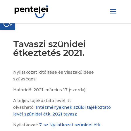
Skip
to
content
Eszköztár megnyitása
Tavaszi szünidei
étkeztetés 2021.
Nyilatkozat kitöltése és visszaküldése
szükséges!
Határidő: 2021. március 17 (szerda)
A teljes tájékoztató levél itt
olvasható:
Intézményeknek szülői tájékoztató
levél szünidei étk. 2021 tavasz
Nyilatkozat:
7. sz Nyilatkozat szünidei étk.