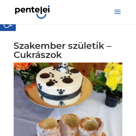
Skip
to
content
Eszköztár megnyitása
Szakember születik –
Cukrászok