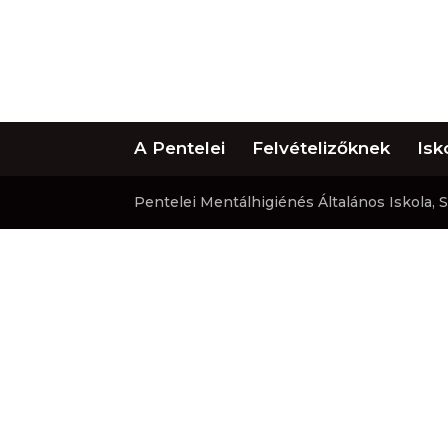
A Pentelei
Felvételizőknek
Isk
Pentelei Mentálhigiénés Általános Iskola,