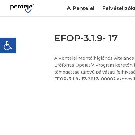
Skip
to
A Pentelei
Felvételiző
content
EFOP-3.1.9- 17
Eszköztár megnyitása
s
A Pentelei Mentálhigiénés Általános
Erőforrás Operatív Program keretén b
támogatása tárgyú pályázati felhívás
EFOP-3.1.9- 17-2017- 00002
azonosít