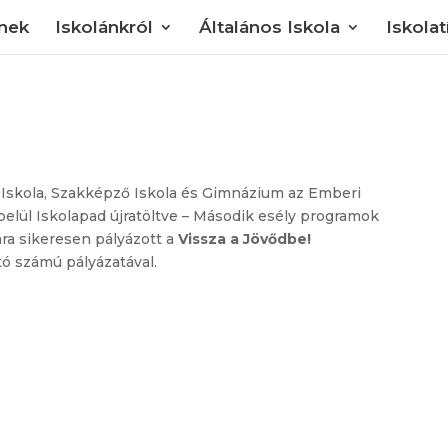
knek
Iskolánkról
Általános Iskola
Iskola
 Iskola, Szakképző Iskola és Gimnázium az Emberi
elül Iskolapad újratöltve – Második esély programok
ára sikeresen pályázott a
Vissza a Jövődbe!
ó számú pályázatával.