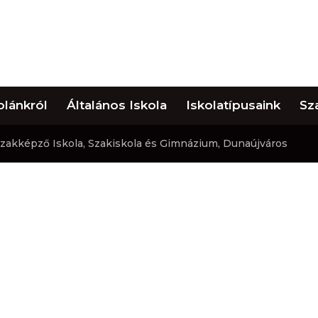
olánkról
Általános Iskola
Iskolatípusaink
Sz
 Szakképző Iskola, Szakiskola és Gimnázium, Dunaújváros