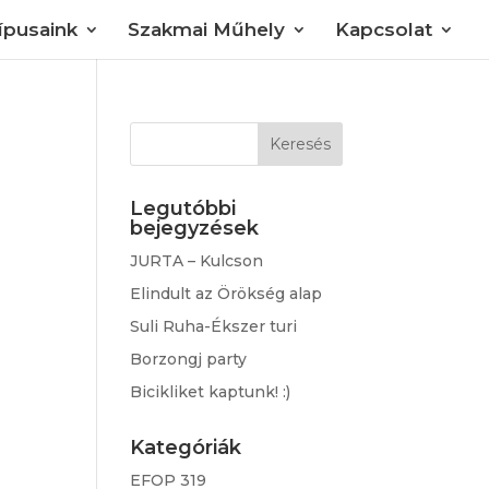
típusaink
Szakmai Műhely
Kapcsolat
Keresés:
Legutóbbi
bejegyzések
JURTA – Kulcson
Elindult az Örökség alap
Suli Ruha-Ékszer turi
Borzongj party
Bicikliket kaptunk! :)
Kategóriák
EFOP 319